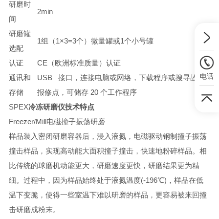
研磨时
2min
间
研磨罐
1组（1×3=3个）微量罐或1个小号罐
选配
认证
CE（欧洲标准质量）认证
电话
通讯和
USB 接口，连接电脑或网络，下载程序或搜寻故障
存储
报修点，可储存 20 个工作程序
SPEX
冷冻研磨仪技术特点
Freezer/Mill电磁撞子振荡研磨
样品装入密闭研磨容器后，浸入液氮，电磁驱动钢制撞子振荡
撞击样品，实现高动能大面积撞子撞击，快速地粉碎样品。相
比传统的球磨机动能更大，研磨速度更快，研磨结果更为精
细。过程中，因为样品始终处于液氮温度(-196℃)，样品在低
温下变脆，使得一些室温下难以研磨的样品，更容易被来回撞
击研磨成粉末。