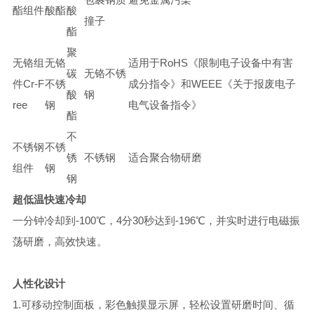
酯组件
酸酯
酸
撞子
酯
聚
无铬组
无铬
适用于RoHS《限制电子设备中有害
碳
无铬不锈
件Cr-F
不锈
成分指令》和WEEE《关于报废电子
酸
钢
ree
钢
电气设备指令》
酯
不
不锈钢
不锈
锈
不锈钢
适合聚合物研磨
组件
钢
钢
超低温快速冷却
一分钟冷却到-100℃，4分30秒达到-196℃，并实时进行电磁振
荡研磨，高效快速。
人性化设计
1.可移动控制面板，彩色触摸显示屏，轻松设置研磨时间、循