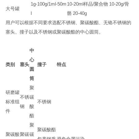
1g-100g/1ml-50m
10-20ml样品/聚合物 10-20g/骨
大号罐
l
骼 20-40g
用户可以根据不同要求选配不锈钢、聚碳酸酯、无铬不锈钢的
塞头、撞子以及不锈钢或聚碳酸酯的中心圆筒。
中
心
类别
塞头
撞子
特点
圆
筒
聚
研磨罐
不锈
碳
标准组
不锈钢
钢
酸
件
酯
聚
聚碳酸酯
聚碳酸
聚碳
碳
包裹钢质
避免金属污染