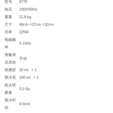
型号
6775
电压
230V/50Hz
重量
11.8 kg
尺寸
48cm ×27cm ×32cm
功率
225W
电磁频
5-15Hz
率
液氮填
手动
充系统
研磨腔
20 ml × 1
预冷室
100 ml × 1
批次研
0.1-5g
磨量
预冷时
4.5min
间