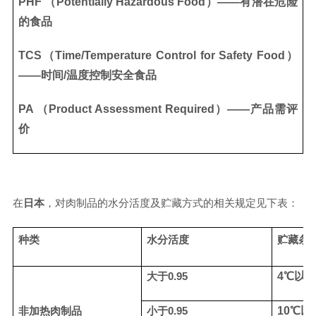
PHF （Potentially Hazardous Food）
——有潜在危险
的食品
TCS（Time/Temperature Control for Safety Food）
——时间
/
温度控制安全食品
PA （Product Assessment Required）
——产品需评
价
在
日本
，对肉制品的水分活度及贮藏方式的相关规定见下表：
种类
水分活度
贮藏条
大于
0.95
4
℃
以
非加热肉制品
小于
0.95
10
℃
以