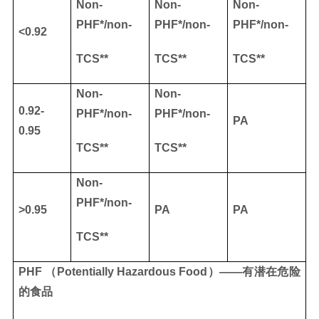
Non-
Non-
Non-
PHF*/non-
PHF*/non-
PHF*/non-
<0.92
TCS**
TCS**
TCS**
Non-
Non-
0.92-
PHF*/non-
PHF*/non-
PA
0.95
TCS**
TCS**
Non-
PHF*/non-
>0.95
PA
PA
TCS**
PHF （Potentially Hazardous Food）
——有潜在危险
的食品