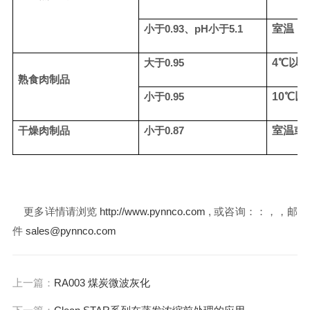
小于
0.93
、
pH
小于
5.1
室温
大于
0.95
4
℃
以
熟食肉制品
小于
0.95
10
℃
以
干燥肉制品
小于
0.87
室温或
更多详情请浏览
http://www.pynnco.com
, 或咨询：：，，邮
件
sales@pynnco.com
上一篇：
RA003 煤炭微波灰化