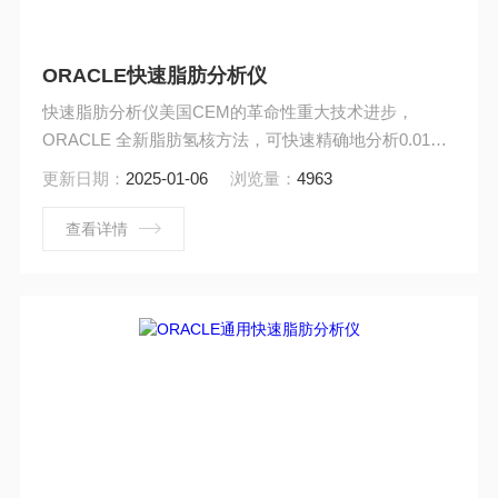
ORACLE快速脂肪分析仪
快速脂肪分析仪美国CEM的革命性重大技术进步，
ORACLE 全新脂肪氢核方法，可快速精确地分析0.01%
－99.99%脂肪含量，30s一次完成脂肪数据的*精确测
更新日期：
2025-01-06
浏览量：
4963
定，适用几乎所有形态的样品，如：液体、固体、浆
体、凝固体，且不受样品均匀性和表面特性如：色度、
查看详情
颜色、冰晶和质地的影响。无需样品标定，无需有毒试
剂，多快好省。