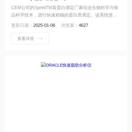
CEM公司的SprintTM真蛋白测定厂家结合生物科学与食
品科学技术，进行快速精确的蛋白质测定。该系统使用
蛋白质氨基酸分子标签技术区分及测量蛋白质含量（而
更新日期：
2025-01-06
浏览量：
4627
非氮元素），因此你不必为待检样品中添加过量含氮物
质或被含氮物质污染所造成的数据失真。
查看详情