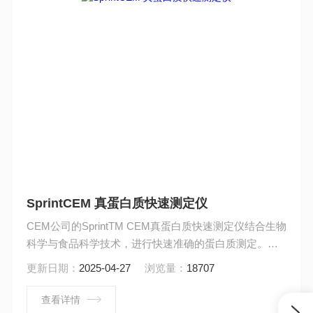
SprintCEM 真蛋白质快速测定仪
CEM公司的SprintTM CEM真蛋白质快速测定仪结合生物
科学与食品科学技术，进行快速准确的蛋白质测定。该
系统使用蛋白质氨基酸分子标签技术区分及测量蛋白质
更新日期：
2025-04-27
浏览量：
18707
含量（而非氮元素），因此你不必为待检样品中添加过
量含氮物质或被含氮物质污染所造成的数据失真。
查看详情