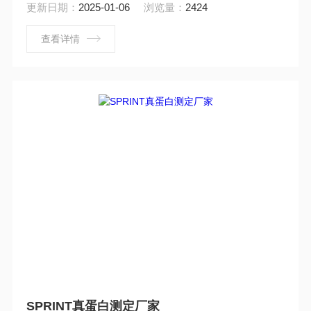
得测量时间比传统的红外（IR）和卤素干燥系统快达3
更新日期：
2025-01-06
浏览量：
2424
倍，具有市场上蕞快、蕞准确的红外水分分析能力。
查看详情
SPRINT真蛋白测定厂家