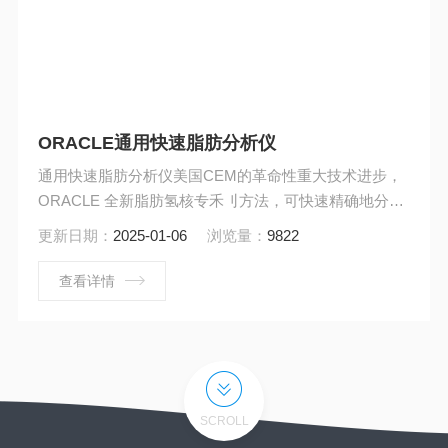
ORACLE通用快速脂肪分析仪
通用快速脂肪分析仪美国CEM的革命性重大技术进步，
ORACLE 全新脂肪氢核专禾刂方法，可快速精确地分析
0.01%－99.99%脂肪含量，30s一次完成脂肪数据的*精
更新日期：
2025-01-06
浏览量：
9822
确测定，适用几乎所有形态的样品，如：液体、固体、
浆体、凝固体，且不受样品均匀性和表面特性如：色
查看详情
度、颜色、冰晶和质地的影响。无需样品标定，无需有
毒试剂，多快好省。
SCROLL