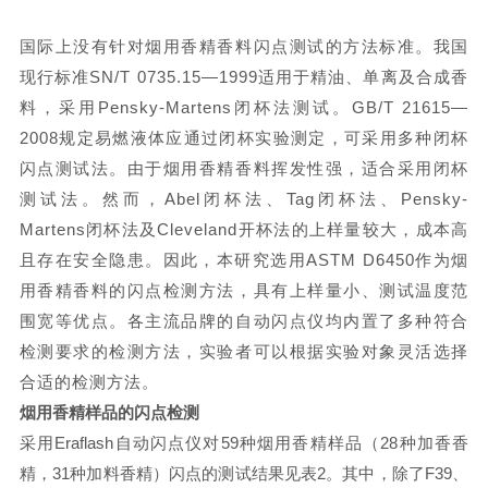
国际上没有针对烟用香精香料闪点测试的方法标准。我国
现行标准SN/T 0735.15—1999适用于精油、单离及合成香
料，采用Pensky-Martens闭杯法测试。GB/T 21615—
2008规定易燃液体应通过闭杯实验测定，可采用多种闭杯
闪点测试法。由于烟用香精香料挥发性强，适合采用闭杯
测试法。然而，Abel闭杯法、Tag闭杯法、Pensky-
Martens闭杯法及Cleveland开杯法的上样量较大，成本高
且存在安全隐患。因此，本研究选用ASTM D6450作为烟
用香精香料的闪点检测方法，具有上样量小、测试温度范
围宽等优点。各主流品牌的自动闪点仪均内置了多种符合
检测要求的检测方法，实验者可以根据实验对象灵活选择
合适的检测方法。
烟用香精样品的闪点检测
采用
Eraflash
自动闪点仪对
59
种烟用香精样品（
28
种加香香
精，
31
种加料香精）闪点的测试结果见表
2
。其中，除了
F39
、