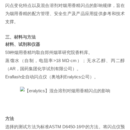
闪点变化特点以及混合溶剂对烟用香精闪点的影响规律，旨在
为烟用香精的配方管理、安全生产及产品应用提供参考和技术
支撑。
三、
材料与方法
材料、试剂和仪器
59
种烟用香精均取自郑州烟草研究院香料库。
蒸馏水（自制，电阻率
>18 MΩ·cm
）；无水乙醇、丙二醇
（
AR
，国药集团化学试剂有限公司）。
Eraflash
全自动闪点仪（奥地利
Eralytics
公司）。
方法
选择的测试方法为标准
ASTM D6450-16
中的方法。将闪点仪预