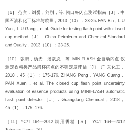
［
9］ 范宾，刘赟，刘刚，等. 闭口杯闪点测试指南［J］. 中
国石油和化工标准与质量，2013（10）：23-25. FAN Bin，LIU
Yun，LIU Gang，et al. Guide for testing flash point with closed
cup method［J］. China Petroleum and Chemical Standard
and Quality，2013（10）：23-25.
［
10］ 张鹏，杨光，潘叙恩，等. MINIFLASH 全自动闪点 仪
测定香精类产品闭杯闪点的不确定度评估［J］. 广 东化工，
2018，45（1）：175-176. ZHANG Peng，YANG Guang，
PAN Xuen，et al. The closed cup flash point uncertainty
evaluation of essence products using MINIFLASH automatic
flash point detector［J］. Guangdong Chemical，2018，
45（1）：175- 176.
［
11］YC/T 164—2012 烟用香精［S］. YC/T 164—2012
Tobacco flavor［S］.