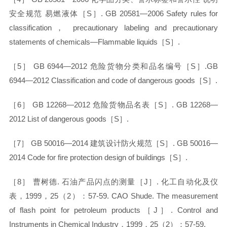
安全规范 易燃液体［S］. GB 20581—2006 Safety rules for
classification， precautionary labeling and precautionary
statements of chemicals—Flammable liquids［S］.
［
5］ GB 6944—2012 危险货物分类和品名编号［S］.GB
6944—2012 Classification and code of dangerous goods［S］.
［
6］ GB 12268—2012 危险货物品名表［S］. GB 12268—
2012 List of dangerous goods［S］.
［
7］ GB 50016—2014 建筑设计防火规范［S］. GB 50016—
2014 Code for fire protection design of buildings［S］.
［
8］ 曹树德. 石油产品闪点的测量［J］. 化工自动化及仪
表，1999，25（2）：57-59. CAO Shude. The measurement
of flash point for petroleum products［J］. Control and
Instruments in Chemical Industry，1999，25（2）：57-59.