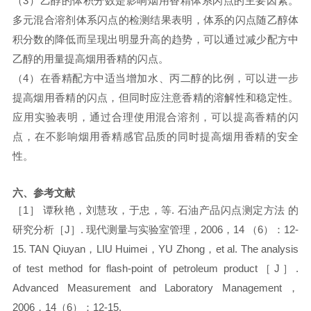
（
3
）乙醇的体积分数是影响烟用香精体系闪点的主要因素。
多元混合溶剂体系闪点的检测结果表明，体系的闪点随乙醇体
积分数的降低而呈现出明显升高的趋势，可以通过减少配方中
乙醇的用量提高烟用香精的闪点。
（
4
）在香精配方中适当增加水、丙二醇的比例，可以进一步
提高烟用香精的闪点，但同时应注意香精的溶解性和稳定性。
应用实验表明，通过合理使用混合溶剂，可以提高香精的闪
点，在不影响烟用香精感官品质的同时提高烟用香精的安全
性。
六、
参考文献
［
1］ 谭秋艳，刘慧玫，于忠，等. 石油产品闪点测定方法 的
研究分析［J］. 现代测量与实验室管理，2006，14 （6）：12-
15. TAN Qiuyan，LIU Huimei，YU Zhong，et al. The analysis
of test method for flash-point of petroleum product［J］.
Advanced Measurement and Laboratory Management，
2006，14（6）：12-15.