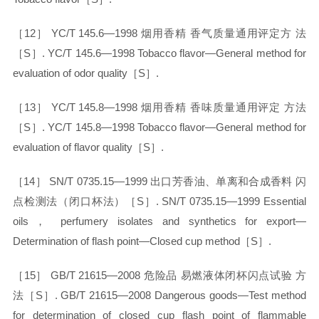
［
12］ YC/T 145.6—1998 烟用香精 香气质量通用评定方 法
［S］. YC/T 145.6—1998 Tobacco flavor—General method for
evaluation of odor quality［S］.
［
13］ YC/T 145.8—1998 烟用香精 香味质量通用评定 方法
［S］. YC/T 145.8—1998 Tobacco flavor—General method for
evaluation of flavor quality［S］.
［
14］ SN/T 0735.15—1999 出口芳香油、单离和合成香料 闪
点检测法（闭口杯法）［S］. SN/T 0735.15—1999 Essential
oils， perfumery isolates and synthetics for export—
Determination of flash point—Closed cup method［S］.
［
15］ GB/T 21615—2008 危险品 易燃液体闭杯闪点试验 方
法［S］. GB/T 21615—2008 Dangerous goods—Test method
for determination of closed cup flash point of flammable