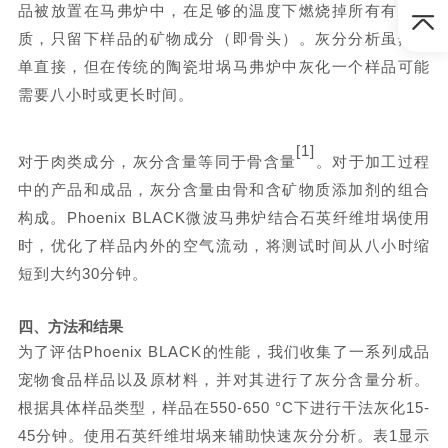
品被放置在马弗炉中，在足够的温度下燃烧掉所有有机物
质，只留下样品的矿物成分（即骨头）。灰分分析虽然简
单直接，但在传统的陶瓷坩埚马弗炉中灰化一个样品可能
需要八小时或更长时间。
[1]
对于肉类成分，灰分含量等同于骨含量
。
对于加工过程
中的产品和成品，灰分含量由骨和含矿物质添加剂的组合
构成。Phoenix BLACK微波马弗炉结合石英纤维坩埚使用
时，优化了样品内外的空气流动，将测试时间从八小时缩
短到大约30分钟。
四、
方法和结果
为了评估
Phoenix BLACK的性能，我们收集了一系列成品
宠物食品样品以及原材料，并对其进行了灰分含量分析。
根据具体样品类型，样品在550-650 °C下进行干法灰化15-
45分钟。使用石英纤维坩埚来辅助快速灰分分析。表1显示