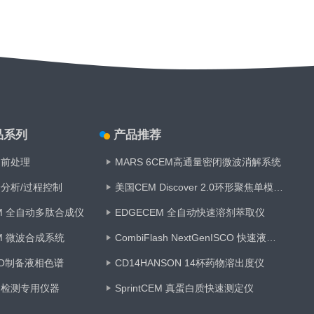
品系列
产品推荐
品前处理
MARS 6CEM高通量密闭微波消解系统
分析/过程控制
美国CEM Discover 2.0环形聚焦单模微波合成仪
M 全自动多肽合成仪
EDGECEM 全自动快速溶剂萃取仪
M 微波合成系统
CombiFlash NextGenISCO 快速液相制备色谱仪
CO制备液相色谱
CD14HANSON 14杯药物溶出度仪
物检测专用仪器
SprintCEM 真蛋白质快速测定仪
品分析
ERASPEC Diesel中红外柴油分析仪（快速十六烷值测试仪）