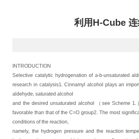
利用H-Cub
INTRODUCTION
Selective catalytic hydrogenation of a-b-unsaturated ald
research in catalysis1. Cinnamyl alcohol plays an import
aldehyde, saturated alcohol
and the desired unsaturated alcohol （see Scheme 1.）.
favorable than that of the C=O group2. The most significant
conditions of the reaction,
namely, the hydrogen pressure and the reaction temper