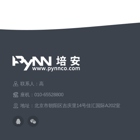
联系人：高
座机：010-65528800
地址：北京市朝阳区吉庆里14号佳汇国际A202室