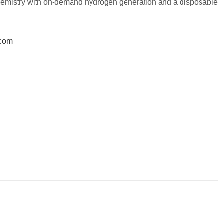
hemistry with on-demand hydrogen generation and a disposabl
.com