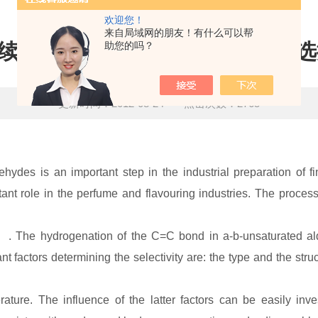
欢迎您！
来自局域网的朋友！有什么可以帮
e 连续流动氢化仪及纳米级铂催化剂
助您的吗？
更新时间：2012-08-24 点击次数：2765
ehydes is an important step in the industrial preparation of 
ant role in the perfume and flavouring industries. The process 
 The hydrogenation of the C=C bond in a-b-unsaturated ald
 factors determining the selectivity are: the type and the struc
ature. The influence of the latter factors can be easily in