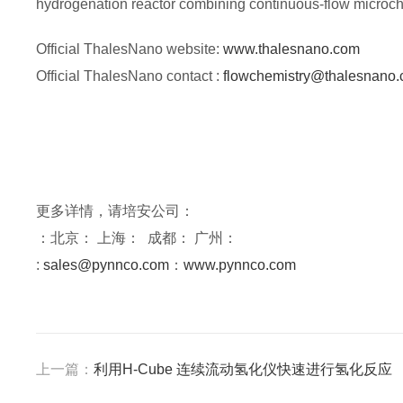
hydrogenation reactor combining continuous-flow microc
Official ThalesNano website:
www.thalesnano.com
Official ThalesNano contact :
flowchemistry@thalesnano
更多详情，请培安公司：
：北京： 上海： 成都： 广州：
:
sales@pynnco.com
：
www.pynnco.com
上一篇：
利用H-Cube 连续流动氢化仪快速进行氢化反应