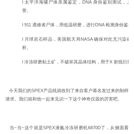
l
太平洋海啸尸体亲属鉴定，
DNA
身份鉴别测试，上
誉。
l
911
遇难者尸体，用低温研磨，进行
DNA
检测身份鉴别
l
月球岩石样品，美国航天局
NASA
确保对此无污染处
析。
l
冷冻研磨粘土矿，不破坏其晶体结构，用于
X
射线衍射
今天我们的SPEX产品线就收到了来自客户慕名发过来的制样
请求。我们就和他一起来见识一下这个神奇仪器的厉害吧。
当~当~这个就是SPEX液氮冷冻研磨机6870D了，从侧面看