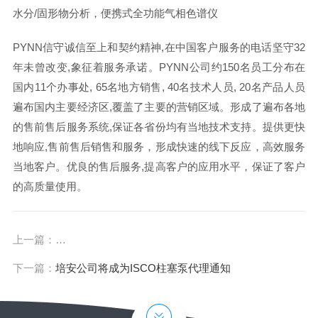
水分/固形物分析，便携式全功能气相色谱仪
PYNN信守诚信至上和契约精神,在中国客户服务的电话坚守32
年未曾改变,象征着服务承诺。PYNN公司约150名员工分布在
国内11个办事处, 65名地方销售, 40名技术人员, 20名产品人员
遍布国内主要经济区,覆盖了主要的营销区域。形成了遍布各地
的售前售后服务系统,保证各省份均有当地技术支持。提供更快
地响应,售前售后销售和服务，形成快速的线下反应，高效服务
当地客户。优良的售后服务,提高客户的应用水平，保证了客户
的高质量使用。
上一篇：
【CEM研讨会】肽合成的新进展—从筛选，先导物发现，
下一篇：
培安公司将成为ISCO柱塞泵代理通知