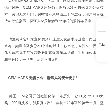
CEM MARS
无需水冷
、无需用手搬动高温高压容器，降低
操作风险。CEM MARS 原位强力湍流风冷和特殊导热外壳技
术，实现无需开门，实时警示风冷温压下降过程，用户可目视
冷却数值指示，保证大家只接触到冷却后的消解样品罐。
请注意其它厂家宣传的冷却速度其实是水冷速度，而且必须
电话
水冷，如风冷至少需2-3个小时以上，效率低，时间久，因此操
作人员不得不每次冒险搬动高温高压样品罐，手动操作水冷，
相当危险，一旦失手后果不堪设想!!!
CEM MARS
无需水冷
，
湍流风冷安全更胜*
!
美国CEM公司开创微波化学35年历史，获11次R&D100大
奖，300项技术，创多项世界*。集技术和丰富经验于一身，坚