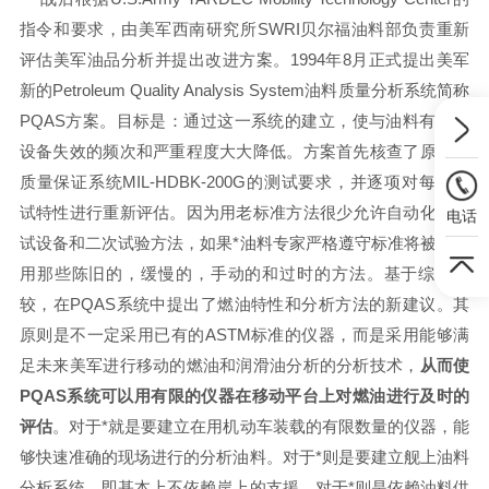
指令和要求，由美军西南研究所SWRI贝尔福油料部负责重新
评估美军油品分析并提出改进方案。1994年8月正式提出美军
新的Petroleum Quality Analysis System油料质量分析系统简称
PQAS方案。目标是：通过这一系统的建立，使与油料有关的
设备失效的频次和严重程度大大降低。方案首先核查了原美军
质量保证系统MIL-HDBK-200G的测试要求，并逐项对每种测
试特性进行重新评估。因为用老标准方法很少允许自动化的测
电话
试设备和二次试验方法，如果*油料专家严格遵守标准将被迫使
用那些陈旧的，缓慢的，手动的和过时的方法。基于综合比
较，在PQAS系统中提出了燃油特性和分析方法的新建议。其
原则是不一定采用已有的ASTM标准的仪器，而是采用能够满
足未来美军进行移动的燃油和润滑油分析的分析技术，
从而使
PQAS系统可以用有限的仪器在移动平台上对燃油进行及时的
评估
。对于*就是要建立在用机动车装载的有限数量的仪器，能
够快速准确的现场进行的分析油料。对于*则是要建立舰上油料
分析系统，即基本上不依赖岸上的支援。对于*则是依赖油料供