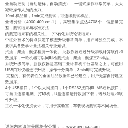
全自动控制（自动进样，自动清洗），一键式操作非常简单，大大
减轻操作人员的压力。
10mL样品量，1min完成测试，可连续测试样品。
全谱分析（4000-400 cm-1），高密集采点达4708个，信息量完
整，测试结果与标准方法
的测定结果有的相关性。（中石化系统论证结果）
中红外技术的特点决定了模型升级非常简单，用户可独立完成，不
要求具备数学计量法相关专业知识。
汽油，柴油，航煤检测一体化。 此款仪器通过升级加载计算软件和
数据库，一款机器可以同时检测汽油，柴油，航煤三种样品。
系统升级简单。新款仪器是基础工业计算机平台基础之上，可使用
USB口对仪器进行升级，操作十分简单，3min即可完成升级。
完整的、有代表性的全国油品数据库已经建立，用户无需自行建立
数据库。
4个USB接口，1个以太网接口，1个RS232接口和LIMS通讯接口，
可自由连接电脑、打印机，U盘连接进行数据下载，谱线处理和软
件升级。
主机一体化便携设计，可用于实验室，车载现场测试等不同场合。
详细内容请与美国培安公司：， www.pynnco.com