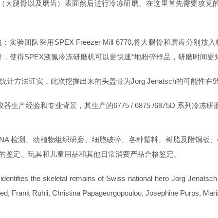
大腿骨以及磨齿）表面然后进行冷冻研磨。在这里首先需要攻克的难题就是
题：实验团队
采用
SPEX Freezer Mill 6770,将大腿骨和
，使得SPEX液氮冷冻研磨机可以更快速*地粉
碎样品，研磨时间更
计方法证实，此次挖掘出来的头盖骨为Jorg Jenatsch的可能性在
仪器生产经验和专业背景，其生产的6775 / 6875 /6875D 系列
DNA 检测、动植物组织研磨、细胞破碎、各种塑料、树脂及附铜板
的鉴定、玩具和儿童用品和其他日常消费产品合格鉴定。
 skeletal remains of Swiss national hero Jorg Jenatsch (159
ved, Frank Ruhli, Christina Papageorgopoulou, Josephine Purps, Ma