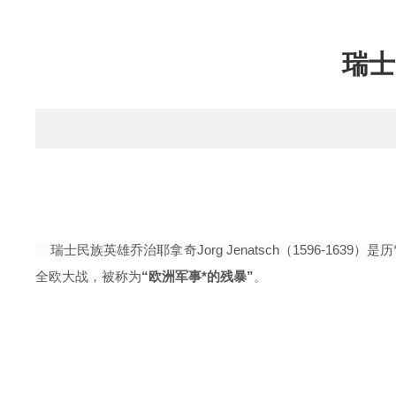
瑞士
瑞士民族英雄乔治
耶拿奇
Jorg Jenatsch（1596-1639）
是历
全欧大战
，被称为
“欧洲军事*的残暴”
。