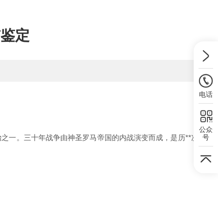
与鉴定
电话
公众
）的政治之一。三十年战争
由
神圣罗马帝国
的内战演变而成，
是
历**次
号