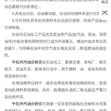
电话
动态建模与分析测定；
5.具有自识别、自诊断功能。自动对待测样本进行分类；
6.可对特性异常的待测样本自动进行报警，特殊产品建模
方便快捷。
社会对石油化工产品尤其是油类产品(如汽油、柴油、润滑
油等)中硫含量的限制管控已成为环保重点。燃油中如含有过高
的硫S，与溶解在油中的空气发生氧化反应，降低燃油的稳定
性。
中红外汽油分析仪
在石油化工、重载交通、发电厂、航空
航天、原油开采、航海等行业中，用于燃料、油、添加剂和其
他流体的分析。
在燃油燃料过程中，硫亦会降低有毒排放物的转化，造成
发动机燃料系统腐蚀。此外，硫燃烧生成的二氧化硫也严重污
染自然环境。
中红外汽油分析仪
可测量一定浓度的碳氢化合物和水溶液
中的钙Ca、硫S、镁Mg、铝Al、磷P、硅Si、氯Cl等等。对润