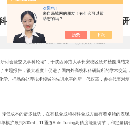
欢迎您！
来自局域网的朋友！有什么可以帮
学科X-物理实验教学示范中心建设
助您的吗？
更新时间：2017-12-11 点击次数：2519
建设研讨会暨交叉学科论坛”，于陕西师范大学长安校区致知楼圆满结
了主题报告，很大程度上促进了国内外高校和科研院所的学术交流，
化学、样品前处理技术领域的先进水平的新一代仪器，参会代表对培
、降低成本的诸多优势，在有机合成和材料合成方面有着卓绝的表现。
l单模扩展到300ml，11通道Auto-Tuning高精度能量调节，和