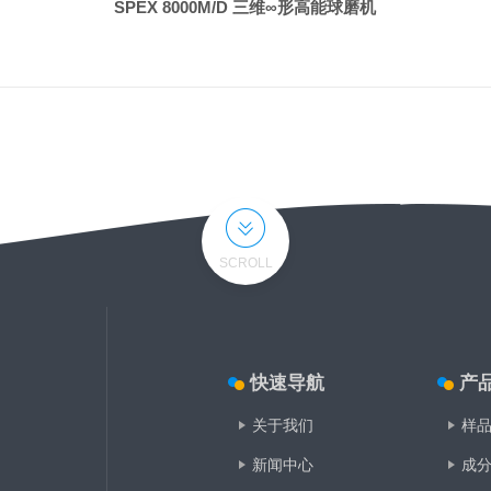
SPEX 8000M/D 三维∞形高能球磨机
SCROLL
快速导航
产
关于我们
样
新闻中心
成分