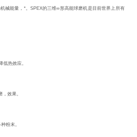
的机械能量，*。SPEX的三维∞形高能球磨机是目前世界上所有
，降低热效应。
磨，效果。
各种粉末。