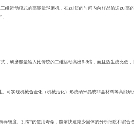
式三维运动模式的高能量球磨机，在zui短的时间内向样品输送zui高
平。
方式，
研
磨能量输入比传统的二维运动高出6-8倍，而且热生成比低
效性。可实现机械合金化（机械活化）形成纳米晶或非晶材料等高能研
达纳米级粉碎细度。拥有*的使用寿命，能够快速减少固体的分析细度和混合