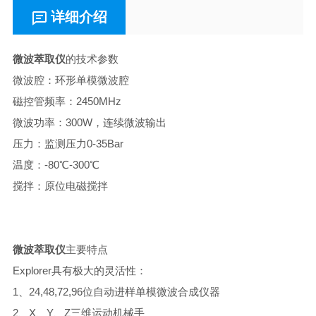
详细介绍
微波萃取仪
的技术参数
微波腔：环形单模微波腔
磁控管频率：2450MHz
微波功率：300W，连续微波输出
压力：监测压力0-35Bar
温度：-80℃-300℃
搅拌：原位电磁搅拌
微波萃取仪
主要特点
Explorer具有极大的灵活性：
1、24,48,72,96位自动进样单模微波合成仪器
2、X、Y、Z三维运动机械手