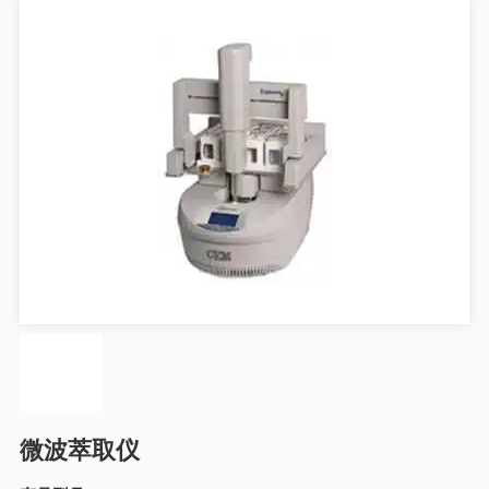
微波萃取仪