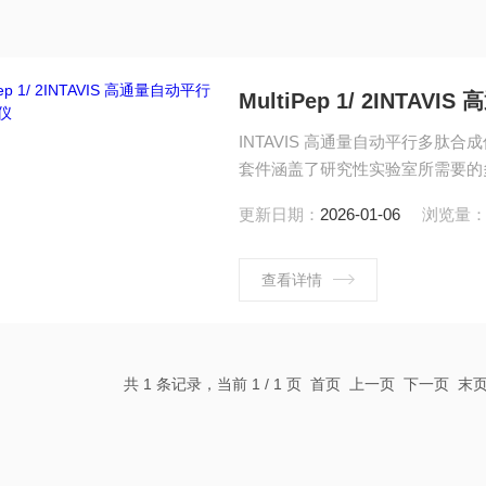
MultiPep 1/ 2INT
INTAVIS 高通量自动平行多
套件涵盖了研究性实验室所需要的
成质量的前提下，降低试剂和溶液
更新日期：
2026-01-06
浏览量
与设计。多肽合成专家已经将所有
预置的实验步骤可以使得用户轻松地操
查看详情
共 1 条记录，当前 1 / 1 页 首页 上一页 下一页 