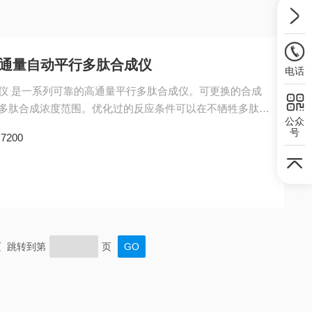
AVIS 高通量自动平行多肽合成仪
电话
肽合成仪 是一系列可靠的高通量平行多肽合成仪。可更换的合成
多肽合成浓度范围。优化过的反应条件可以在不牺牲多肽合
公众
的消耗。整套仪器的硬件和软件是由专业的多肽合成专家参
号
：
7200
优化的多肽合成条件和参数编辑在仪器的控制软件内，这些
作MultiPep。
末页 跳转到第
页