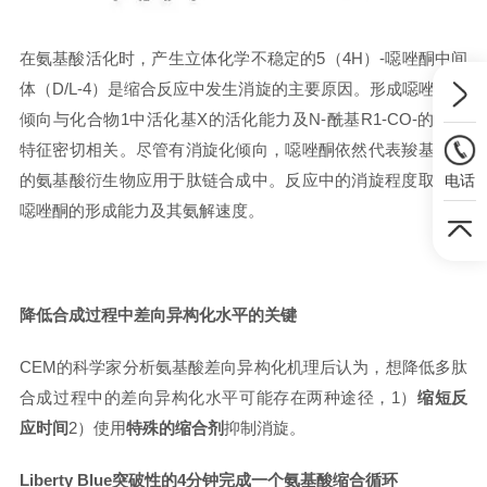
在氨基酸活化时
，
产生立体化学不稳定的
5（4H）-噁唑酮中间
体（D/L-4）是缩合反应中发生消旋的主要原因。形成噁唑酮的
倾向与化合物1中活化基X的活化能力及N-酰基R1-CO-的电子
特征密切相关。尽管有消旋化倾向，噁唑酮依然代表羧基活化
的氨基酸衍生物应用于肽链合成中。反应中的消旋程度取决于
电话
噁唑酮的形成能力及其氨解速度。
降低合成过程中差向异构化水平的关键
CEM的科学家
分析氨基酸差向异构化机理后
认为
，想降低多肽
合成过程中的差向异构化水平
可能存在两种途径，
1）
缩短反
应时间
2）使用
特殊的缩合剂
抑制消旋。
Liberty Blue突破性的4分钟完成一个氨基酸缩合循环