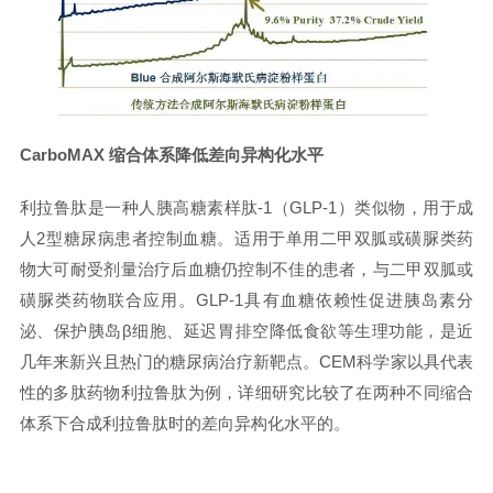
CarboMAX 缩合体系降低差向异构化水平
利拉鲁肽是一种人胰高糖素样肽-1（GLP-1）类似物，
用于成
人2型糖尿病患者控制血糖。适用于单用二甲双胍或磺脲类药
物大可耐受剂量治疗后血糖仍控制不佳的患者，与二甲双胍或
磺脲类药物联合应用。
GLP-1具有血糖依赖性促进胰岛素分
泌、保护胰岛β细胞、延迟胃排空降低食欲等生理功能，是近
几年来新兴且热门的糖尿病治疗新靶点
。CEM科学家以具代表
性的多肽药物利拉鲁肽为例，详细研究
比较
了
在两种
不同缩合
体系
下
合成利拉鲁肽时的差向异构化水平
的
。