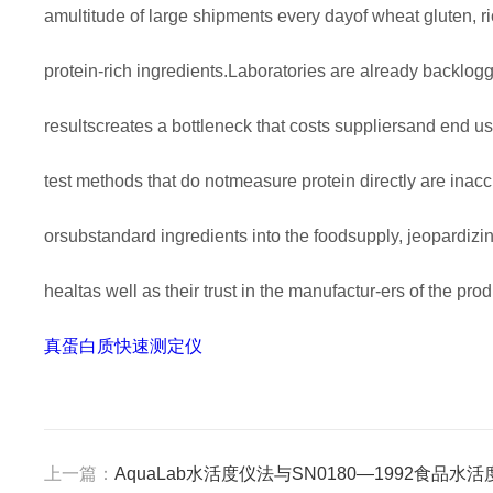
amultitude of large shipments every dayof wheat gluten, r
protein-rich ingredients.Laboratories are already backlogg
resultscreates a bottleneck that costs suppliersand end 
test methods that do notmeasure protein directly are inac
orsubstandard ingredients into the foodsupply, jeopardiz
healtas well as their trust in the manufactur-ers of the pro
真蛋白质快速测定仪
上一篇：
AquaLab水活度仪法与SN0180—1992食