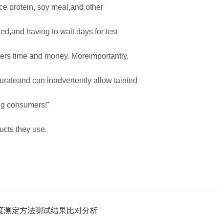
ice protein, soy meal,and other
ed,and having to wait days for test
users time and money. Moreimportantly,
curateand can inadvertently allow tainted
ing consumers!ˉ
ducts they use.
品水活度测定方法测试结果比对分析