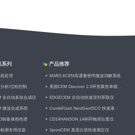
品系列
产品推荐
品前处理
MARS 6CEM高通量密闭微波消解系统
分析/过程控制
美国CEM Discover 2.0环形聚焦单模微波合成仪
M 全自动多肽合成仪
EDGECEM 全自动快速溶剂萃取仪
M 微波合成系统
CombiFlash NextGenISCO 快速液相制备色谱仪
CO制备液相色谱
CD14HANSON 14杯药物溶出度仪
物检测专用仪器
SprintCEM 真蛋白质快速测定仪