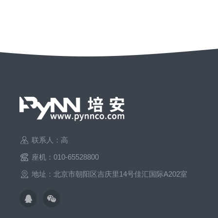
联系人：高
座机：010-65528800
地址：北京市朝阳区吉庆里14号佳汇国际A202室