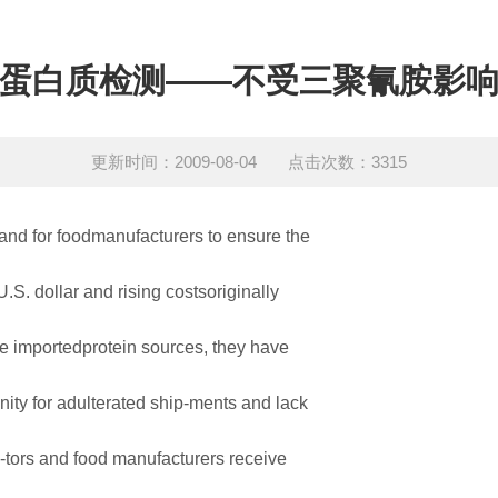
蛋白质检测——不受三聚氰胺影
更新时间：2009-08-04 点击次数：3315
and for foodmanufacturers to ensure the
.S. dollar and rising costsoriginally
ve importedprotein sources, they have
nity for adulterated ship-ments and lack
c-tors and food manufacturers receive