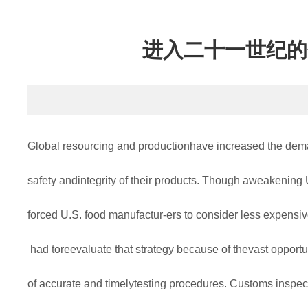
进入二十一世纪的
Global resourcing and productionhave increased the dem
safety andintegrity of their products. Though aweakening U
forced U.S. food manufactur-ers to consider less expensi
had toreevaluate that strategy because of thevast opportu
of accurate and timelytesting procedures. Customs inspe