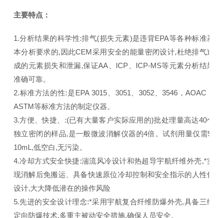
主要特点：
1.分析结果的科学性:排气(损失元素)是违背EPA等各种标准基
本分析要求的,因此CEM采用安全的能量密闭设计,杜绝排气造
成的元素损失和泄漏,保证AA、ICP、ICP-MS等元素分析结果
准确可靠。
2.标准方法的性:是EPA 3015、3051、3052、3546，AOAC，
ASTM等标准方法的制定仪器。
3.方便、快捷、:(已有大量客户实际应用的)批处理量高达40个
独立密闭的样品,是一般微波消解仪器的4倍。试剂用量仅需5-
10mL,低空白,无污染。
4.冷却方式安全快捷:湍流风冷设计和热超导宇航纤维外壳,*实
现消解后免搬运、具备快速原位冷却控制和安全指示的人性化
设计,大大降低潜在的操作风险
5.先进的安全设计理念:*采用宇航复合纤维防爆外壳,具备三维
定向防爆技术,多重主被动安全措施,确保人员安全。