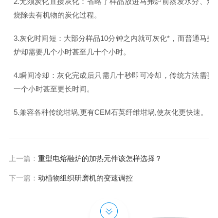
2.无须炭化直接灰化：省略了样品放进马弗炉前蒸发水分、燃
烧除去有机物的炭化过程。
3.灰化时间短：大部分样品10分钟之内就可灰化*，而普通马弗
炉却需要几个小时甚至几十个小时。
4.瞬间冷却：灰化完成后只需几十秒即可冷却，传统方法需要
一个小时甚至更长时间。
5.兼容各种传统坩埚,更有CEM石英纤维坩埚,使灰化更快速。
上一篇：
重型电熔融炉的加热元件该怎样选择？
下一篇：
动植物组织研磨机的变速调控