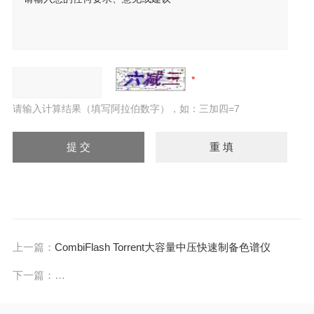
请输入计算结果（填写阿拉伯数字），如：三加四=7
上一篇：
CombiFlash Torrent大容量中压快速制备色谱仪
下一篇：
G2 Autoplus/AutofillHanson 溶出度仪自动取样器/收集器