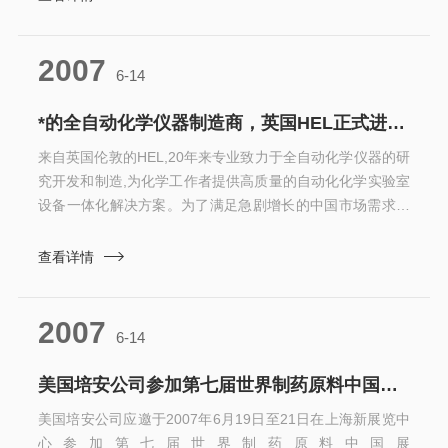
观众介绍了合成及纯化领域的产品的技术特点、性能及优
势，得到了参会者的*。培安公司愿意与新老用户继续合作，
2007
发挥我们的技术优势，为中国制药业的发展尽自己的一份力
6-14
量。有关详情请浏览培安公司的www.py...
*的全自动化学仪器制造商，英国HEL正式进入中国市场
来自英国伦敦的HEL,20年来专业致力于全自动化学仪器的研
究开发和制造,为化学工作者提供高质量的自动化化学实验室
设备一体化解决方案。为了满足急剧增长的中国市场需求，
从2007年开始，HEL携手培安，由培安公司进行HEL全线产
品在中国大陆以及港澳地区的销售以及。其主要产品有：
查看详情
AutoLab全自动反应器Simular全自动反应量热器HPauto-
MATE全自动高压平行反应器LPauto-MATE全自动常压平行
2007
反应器PolyBlock高通量全自动平行反应器TSu快速筛选量热
6-14
器Che...
美国培安公司参加第七届世界制药原料中国展（Cphi & ICSE China 2007）
美国培安公司应邀于2007年6月19日至21日在上海新展览中
心参加第七届世界制药原料中国展