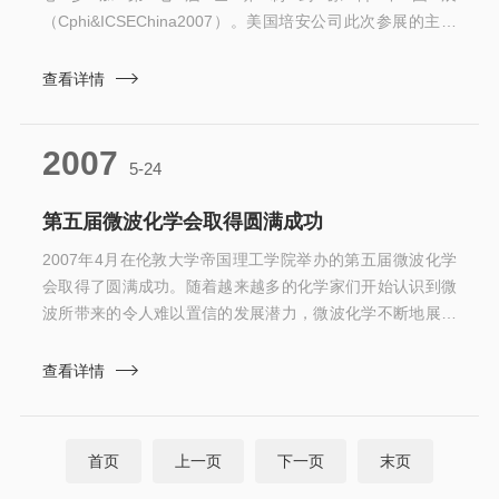
（Cphi&ICSEChina2007）。美国培安公司此次参展的主要
产品有：HEL系列：AutoLab全自动反应器Simular全自动反
应量热器HPauto-MATE全自动高压平行反应器LPauto-
查看详情
MATE全自动常压平行反应器PolyBlock高通量全自动平行反
应器TSu快速筛选量热器ChemLOG即插即用型过程监控器
2007
来自英国伦敦的HEL,20年来专业致力于全自动化学仪器的研
5-24
究开发和制...
第五届微波化学会取得圆满成功
2007年4月在伦敦大学帝国理工学院举办的第五届微波化学
会取得了圆满成功。随着越来越多的化学家们开始认识到微
波所带来的令人难以置信的发展潜力，微波化学不断地展示
出新的亮点。今年的微波化学会主要集中在药物化学、生命
科学、纳米科学、聚合物化学、过程化学等方面。在药物化
查看详情
学论坛，的有机合成化学专家——剑桥大学的StevenV.Ley
教授做了题为“变化中的有机合成”的演讲。除此之外，相关
的专题报告包括：“将微波用于生物活性化合物的合成”、“纳
首页
上一页
下一页
末页
米金属和纳米合成物的良性合成的微波应用”等。...