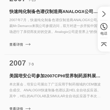
及微波有机合成、药物合成、多肽合成、微波陶瓷合成...
快速纯化制备色谱仪制造商ANALOGX公司总裁来我公司参观访问
2007年7月，快速纯化制备色谱仪制造商ANALOGX公司总
裁Mr.Demarco来我公司参观访问，双方对进一步开拓中国市
场进行了亲切而友好的交谈。Analogix公司是世界上*的快速
电话
纯化色谱设备及色谱柱的生产厂商，总部位于美国东北部高
科技走廊地区的伯灵顿市。其快速色谱产品的分离能力从
查看详情
0.5mg到5Kg，覆盖了从实验室研究、中试到小规模生产等
各个领域，被广泛应用于有机物的纯化、天然产物的分离
2007
等。Inliflash280是Analogix公司的主打产品。它的自动控制
7-9
程度高，可实...
美国培安公司参加2007CPHI世界制药原料展取得圆满成功
本次展会，培安公司展出了广泛应用于制药领域的CEM微波
合成仪、ANALOGIX快速制备色谱以及HEL全自动反应器。
其中，HEL的AUTOLAB及SIMULAR全自动反应器于本次展
会亮相，得到期与会者的广泛关注。展会中，培安公司还进
行了题为“合成及纯化产品”的技术交流演讲，详细地向参会
查看详情