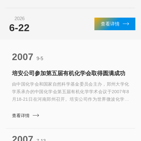
体或液体样品“消化”成澄清透明的溶液，方便后续分析。它是什
么？--一个会“加压”的微波炉普通微波炉加热食物时，...
2026
查看详情
6-22
2007
9-5
培安公司参加第五届有机化学会取得圆满成功
由中国化学会和国家自然科学基金委员会主办，郑州大学化
学系承办的中国化学会第五届有机化学学术会议于2007年8
月18-21日在河南郑州召开。培安公司作为世界微波化学仪
器CEM的重要合作伙伴，以*阵容参加了本次专业学术会议。
CEM始终致力于技术和应用开发，近年来特别是在开发全频
查看详情
非脉冲微波辅助反应、波导式聚焦微波和高密度单模微波方
面取得令人瞩目的成就。CEM积极参与利用微波技术进行和
2007
安全的分析样品前处理，进行消解反应和溶剂萃取反应，以
7-13